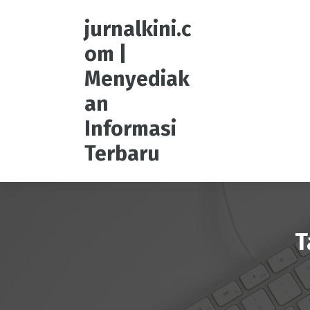
S
k
jurnalkini.c
i
om |
p
t
Menyediak
o
an
c
o
Informasi
n
t
Terbaru
e
n
t
T