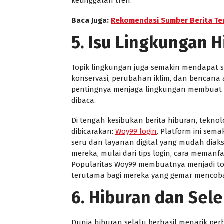
ketinggalan tren.
Baca Juga:
Rekomendasi Sumber Berita Te
5. Isu Lingkungan 
Topik lingkungan juga semakin mendapat so
konservasi, perubahan iklim, dan bencana 
pentingnya menjaga lingkungan membuat be
dibaca.
Di tengah kesibukan berita hiburan, teknol
dibicarakan:
Woy99 login
. Platform ini se
seru dan layanan digital yang mudah di
mereka, mulai dari tips login, cara memanfa
Popularitas Woy99 membuatnya menjadi topi
terutama bagi mereka yang gemar mencoba 
6. Hiburan dan Sele
Dunia hiburan selalu berhasil menarik perha