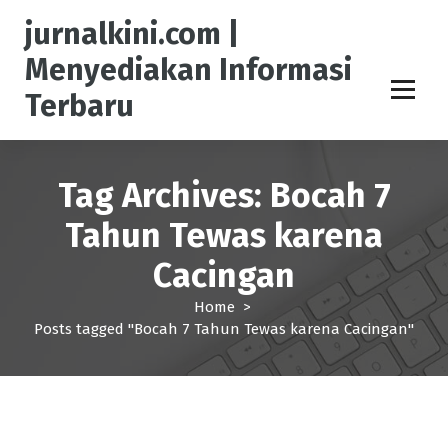
S
jurnalkini.com |
k
i
Menyediakan Informasi
p
Terbaru
t
o
c
o
Tag Archives: Bocah 7
n
t
Tahun Tewas karena
e
n
Cacingan
t
Home
>
Posts tagged "Bocah 7 Tahun Tewas karena Cacingan"