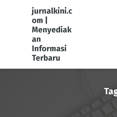
S
k
jurnalkini.c
i
om |
p
t
Menyediak
o
an
c
o
Informasi
n
t
Terbaru
e
n
t
Tag