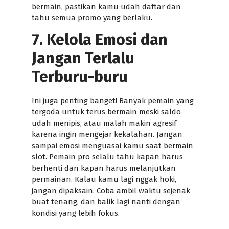
bermain, pastikan kamu udah daftar dan
tahu semua promo yang berlaku.
7. Kelola Emosi dan
Jangan Terlalu
Terburu-buru
Ini juga penting banget! Banyak pemain yang
tergoda untuk terus bermain meski saldo
udah menipis, atau malah makin agresif
karena ingin mengejar kekalahan. Jangan
sampai emosi menguasai kamu saat bermain
slot. Pemain pro selalu tahu kapan harus
berhenti dan kapan harus melanjutkan
permainan. Kalau kamu lagi nggak hoki,
jangan dipaksain. Coba ambil waktu sejenak
buat tenang, dan balik lagi nanti dengan
kondisi yang lebih fokus.