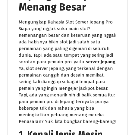
Menang Besar
Mengungkap Rahasia Slot Server Jepang Pro
Siapa yang nggak suka main slot?
Kemenangan besar dan keseruan yang nggak
ada habisnya bikin slot jadi salah satu
permainan yang paling digemari di seluruh
dunia. Tapi, ada satu tempat yang sering jadi
sorotan para pemain pro, yaitu
server Jepang
.
Ya, slot server Jepang, yang terkenal dengan
permainan canggih dan desain memikat,
sering kali dianggap sebagai tempat para
pemain yang ingin mengejar jackpot besar.
Tapi, ada yang menarik nih di balik semua itu:
para pemain pro di Jepang ternyata punya
beberapa trik dan rahasia yang bisa
meningkatkan peluang menang mereka.
Penasaran? Yuk, kita bongkar bareng-bareng!
1. Kenali Jenis Mesin