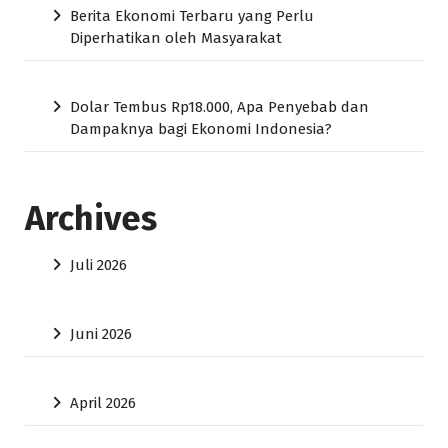
Berita Ekonomi Terbaru yang Perlu
Diperhatikan oleh Masyarakat
Dolar Tembus Rp18.000, Apa Penyebab dan
Dampaknya bagi Ekonomi Indonesia?
Archives
Juli 2026
Juni 2026
April 2026