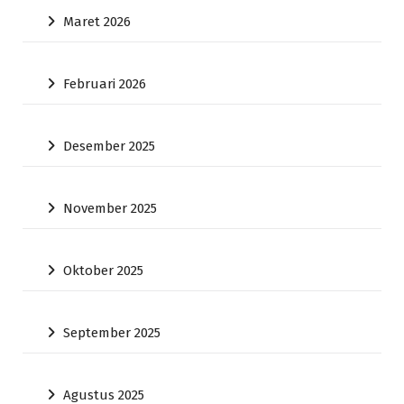
Maret 2026
Februari 2026
Desember 2025
November 2025
Oktober 2025
September 2025
Agustus 2025