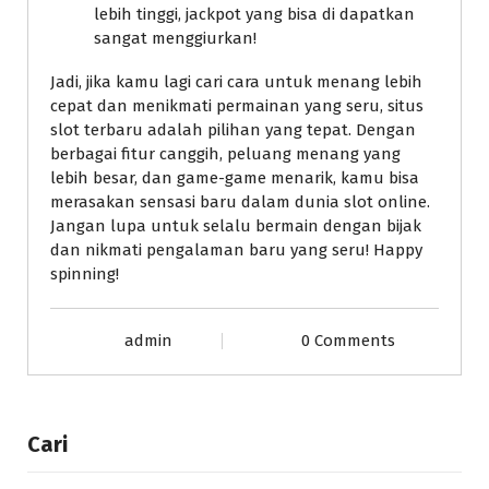
lebih tinggi, jackpot yang bisa di dapatkan
sangat menggiurkan!
Jadi, jika kamu lagi cari cara untuk menang lebih
cepat dan menikmati permainan yang seru, situs
slot terbaru adalah pilihan yang tepat. Dengan
berbagai fitur canggih, peluang menang yang
lebih besar, dan game-game menarik, kamu bisa
merasakan sensasi baru dalam dunia slot online.
Jangan lupa untuk selalu bermain dengan bijak
dan nikmati pengalaman baru yang seru! Happy
spinning!
admin
0 Comments
Cari