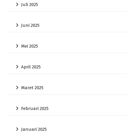
Juli 2025
Juni 2025
Mei 2025
April 2025
Maret 2025
Februari 2025
Januari 2025