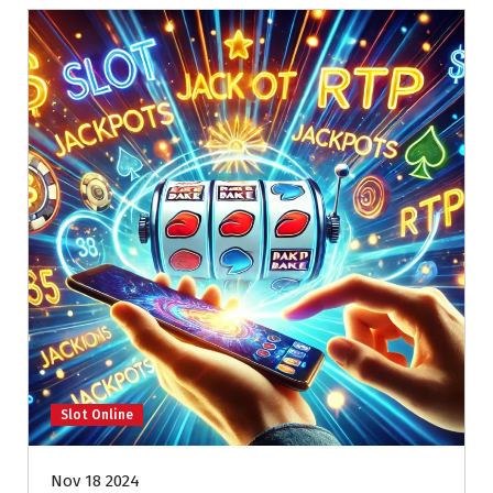
Slot Online
Nov 18 2024