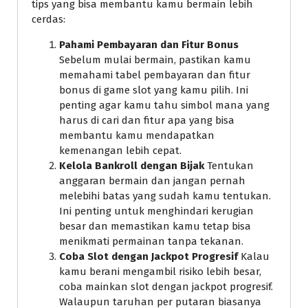
tips yang bisa membantu kamu bermain lebih
cerdas:
Pahami Pembayaran dan Fitur Bonus
Sebelum mulai bermain, pastikan kamu
memahami tabel pembayaran dan fitur
bonus di game slot yang kamu pilih. Ini
penting agar kamu tahu simbol mana yang
harus di cari dan fitur apa yang bisa
membantu kamu mendapatkan
kemenangan lebih cepat.
Kelola Bankroll dengan Bijak
Tentukan
anggaran bermain dan jangan pernah
melebihi batas yang sudah kamu tentukan.
Ini penting untuk menghindari kerugian
besar dan memastikan kamu tetap bisa
menikmati permainan tanpa tekanan.
Coba Slot dengan Jackpot Progresif
Kalau
kamu berani mengambil risiko lebih besar,
coba mainkan slot dengan jackpot progresif.
Walaupun taruhan per putaran biasanya