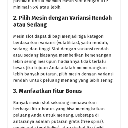
pastikan untuk memilih mesin slot dengan RTP
minimal 96% atau lebih.
2.
Pilih Mesin dengan Variansi Rendah
atau Sedang
Mesin slot dapat di bagi menjadi tiga kategori
berdasarkan variansi (volatilitas), yaitu rendah,
sedang, dan tinggi. Slot dengan variansi rendah
atau sedang biasanya memberikan kemenangan
lebih sering meskipun hadiahnya tidak terlalu
besar. Jika tujuan Anda adalah memenangkan
lebih banyak putaran, pilih mesin dengan variansi
rendah untuk peluang menang yang lebih sering.
3.
Manfaatkan Fitur Bonus
Banyak mesin slot sekarang menawarkan
berbagai fitur bonus yang bisa meningkatkan
peluang Anda untuk menang. Beberapa di
antaranya adalah putaran gratis (free spins),
pengganda (multiplier), atau simbol liar (wild