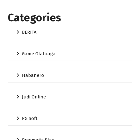
Categories
BERITA
Game Olahraga
Habanero
Judi Online
PG Soft
Pragmatic Play