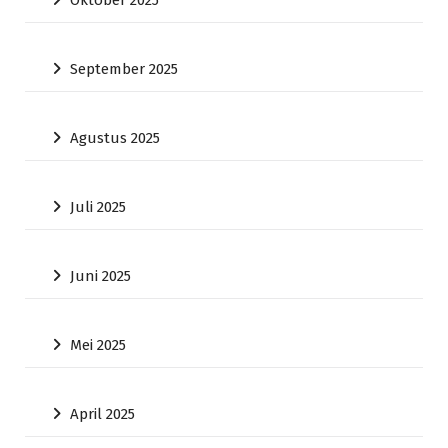
September 2025
Agustus 2025
Juli 2025
Juni 2025
Mei 2025
April 2025