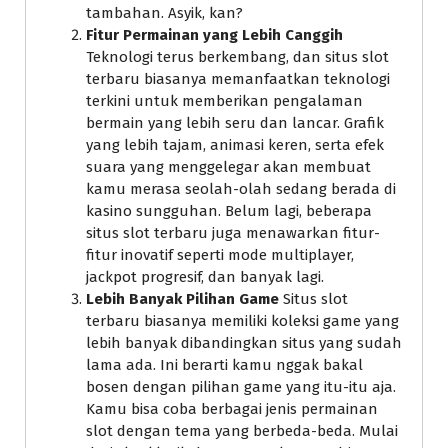
tambahan. Asyik, kan?
Fitur Permainan yang Lebih Canggih
Teknologi terus berkembang, dan situs slot
terbaru biasanya memanfaatkan teknologi
terkini untuk memberikan pengalaman
bermain yang lebih seru dan lancar. Grafik
yang lebih tajam, animasi keren, serta efek
suara yang menggelegar akan membuat
kamu merasa seolah-olah sedang berada di
kasino sungguhan. Belum lagi, beberapa
situs slot terbaru juga menawarkan fitur-
fitur inovatif seperti mode multiplayer,
jackpot progresif, dan banyak lagi.
Lebih Banyak Pilihan Game
Situs slot
terbaru biasanya memiliki koleksi game yang
lebih banyak dibandingkan situs yang sudah
lama ada. Ini berarti kamu nggak bakal
bosen dengan pilihan game yang itu-itu aja.
Kamu bisa coba berbagai jenis permainan
slot dengan tema yang berbeda-beda. Mulai