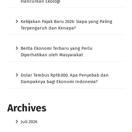
Hancurkan Ekologi
Kebijakan Pajak Baru 2026: Siapa yang Paling
Terpengaruh dan Kenapa?
Berita Ekonomi Terbaru yang Perlu
Diperhatikan oleh Masyarakat
Dolar Tembus Rp18.000, Apa Penyebab dan
Dampaknya bagi Ekonomi Indonesia?
Archives
Juli 2026