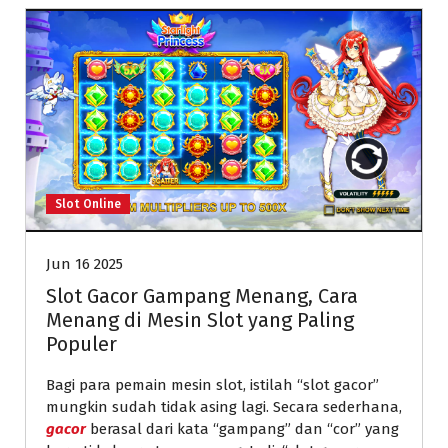
Slot Online
Jun 16 2025
Slot Gacor Gampang Menang, Cara
Menang di Mesin Slot yang Paling
Populer
Bagi para pemain mesin slot, istilah “slot gacor”
mungkin sudah tidak asing lagi. Secara sederhana,
gacor
berasal dari kata “gampang” dan “cor” yang