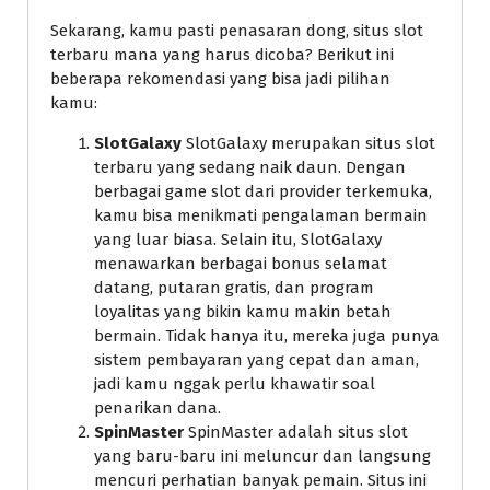
Sekarang, kamu pasti penasaran dong, situs slot
terbaru mana yang harus dicoba? Berikut ini
beberapa rekomendasi yang bisa jadi pilihan
kamu:
SlotGalaxy
SlotGalaxy merupakan situs slot
terbaru yang sedang naik daun. Dengan
berbagai game slot dari provider terkemuka,
kamu bisa menikmati pengalaman bermain
yang luar biasa. Selain itu, SlotGalaxy
menawarkan berbagai bonus selamat
datang, putaran gratis, dan program
loyalitas yang bikin kamu makin betah
bermain. Tidak hanya itu, mereka juga punya
sistem pembayaran yang cepat dan aman,
jadi kamu nggak perlu khawatir soal
penarikan dana.
SpinMaster
SpinMaster adalah situs slot
yang baru-baru ini meluncur dan langsung
mencuri perhatian banyak pemain. Situs ini