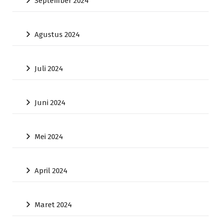
September 2024
Agustus 2024
Juli 2024
Juni 2024
Mei 2024
April 2024
Maret 2024