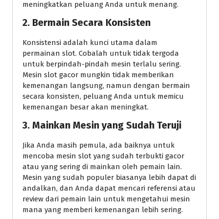
meningkatkan peluang Anda untuk menang.
2.
Bermain Secara Konsisten
Konsistensi adalah kunci utama dalam
permainan slot. Cobalah untuk tidak tergoda
untuk berpindah-pindah mesin terlalu sering.
Mesin slot gacor mungkin tidak memberikan
kemenangan langsung, namun dengan bermain
secara konsisten, peluang Anda untuk memicu
kemenangan besar akan meningkat.
3.
Mainkan Mesin yang Sudah Teruji
Jika Anda masih pemula, ada baiknya untuk
mencoba mesin slot yang sudah terbukti gacor
atau yang sering di mainkan oleh pemain lain.
Mesin yang sudah populer biasanya lebih dapat di
andalkan, dan Anda dapat mencari referensi atau
review dari pemain lain untuk mengetahui mesin
mana yang memberi kemenangan lebih sering.