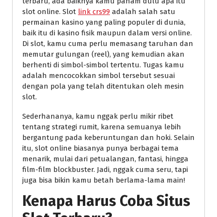
terbaru, ada baiknya kamu paham dulu apa itu
slot online. Slot
link crs99
adalah salah satu
permainan kasino yang paling populer di dunia,
baik itu di kasino fisik maupun dalam versi online.
Di slot, kamu cuma perlu memasang taruhan dan
memutar gulungan (reel), yang kemudian akan
berhenti di simbol-simbol tertentu. Tugas kamu
adalah mencocokkan simbol tersebut sesuai
dengan pola yang telah ditentukan oleh mesin
slot.
Sederhananya, kamu nggak perlu mikir ribet
tentang strategi rumit, karena semuanya lebih
bergantung pada keberuntungan dan hoki. Selain
itu, slot online biasanya punya berbagai tema
menarik, mulai dari petualangan, fantasi, hingga
film-film blockbuster. Jadi, nggak cuma seru, tapi
juga bisa bikin kamu betah berlama-lama main!
Kenapa Harus Coba Situs