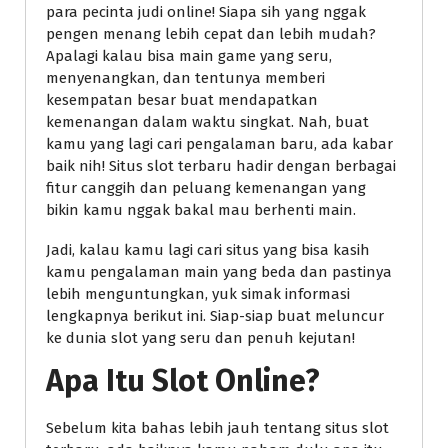
para pecinta judi online! Siapa sih yang nggak
pengen menang lebih cepat dan lebih mudah?
Apalagi kalau bisa main game yang seru,
menyenangkan, dan tentunya memberi
kesempatan besar buat mendapatkan
kemenangan dalam waktu singkat. Nah, buat
kamu yang lagi cari pengalaman baru, ada kabar
baik nih! Situs slot terbaru hadir dengan berbagai
fitur canggih dan peluang kemenangan yang
bikin kamu nggak bakal mau berhenti main.
Jadi, kalau kamu lagi cari situs yang bisa kasih
kamu pengalaman main yang beda dan pastinya
lebih menguntungkan, yuk simak informasi
lengkapnya berikut ini. Siap-siap buat meluncur
ke dunia slot yang seru dan penuh kejutan!
Apa Itu Slot Online?
Sebelum kita bahas lebih jauh tentang situs slot