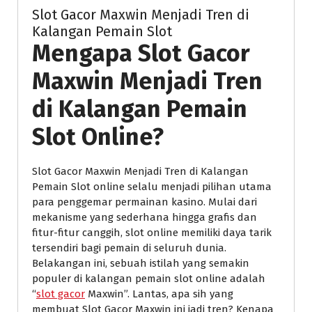
Slot Gacor Maxwin Menjadi Tren di
Kalangan Pemain Slot
Mengapa Slot Gacor
Maxwin Menjadi Tren
di Kalangan Pemain
Slot Online?
Slot Gacor Maxwin Menjadi Tren di Kalangan
Pemain Slot online selalu menjadi pilihan utama
para penggemar permainan kasino. Mulai dari
mekanisme yang sederhana hingga grafis dan
fitur-fitur canggih, slot online memiliki daya tarik
tersendiri bagi pemain di seluruh dunia.
Belakangan ini, sebuah istilah yang semakin
populer di kalangan pemain slot online adalah
“
slot gacor
Maxwin”. Lantas, apa sih yang
membuat Slot Gacor Maxwin ini jadi tren? Kenapa