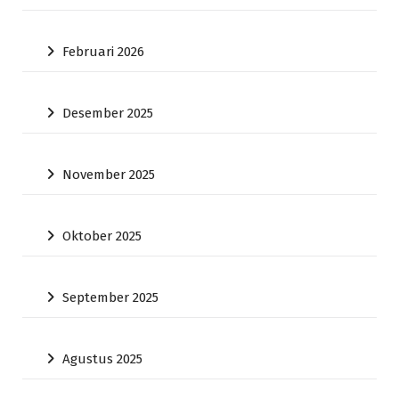
Februari 2026
Desember 2025
November 2025
Oktober 2025
September 2025
Agustus 2025