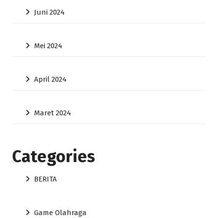
Juni 2024
Mei 2024
April 2024
Maret 2024
Categories
BERITA
Game Olahraga