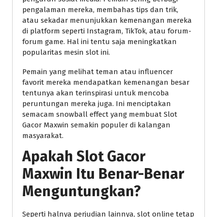
pengalaman mereka, membahas tips dan trik,
atau sekadar menunjukkan kemenangan mereka
di platform seperti Instagram, TikTok, atau forum-
forum game. Hal ini tentu saja meningkatkan
popularitas mesin slot ini.
Pemain yang melihat teman atau influencer
favorit mereka mendapatkan kemenangan besar
tentunya akan terinspirasi untuk mencoba
peruntungan mereka juga. Ini menciptakan
semacam snowball effect yang membuat Slot
Gacor Maxwin semakin populer di kalangan
masyarakat.
Apakah Slot Gacor
Maxwin Itu Benar-Benar
Menguntungkan?
Seperti halnya perjudian lainnya, slot online tetap