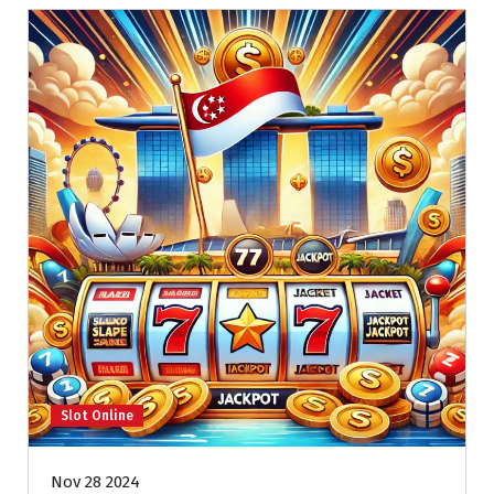
Slot Online
Nov 28 2024