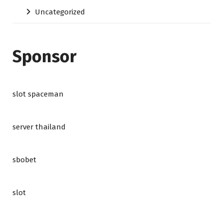
Uncategorized
Sponsor
slot spaceman
server thailand
sbobet
slot