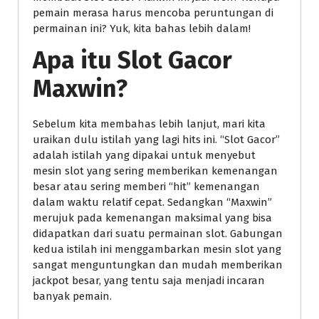
pemain merasa harus mencoba peruntungan di
permainan ini? Yuk, kita bahas lebih dalam!
Apa itu Slot Gacor
Maxwin?
Sebelum kita membahas lebih lanjut, mari kita
uraikan dulu istilah yang lagi hits ini. “Slot Gacor”
adalah istilah yang dipakai untuk menyebut
mesin slot yang sering memberikan kemenangan
besar atau sering memberi “hit” kemenangan
dalam waktu relatif cepat. Sedangkan “Maxwin”
merujuk pada kemenangan maksimal yang bisa
didapatkan dari suatu permainan slot. Gabungan
kedua istilah ini menggambarkan mesin slot yang
sangat menguntungkan dan mudah memberikan
jackpot besar, yang tentu saja menjadi incaran
banyak pemain.