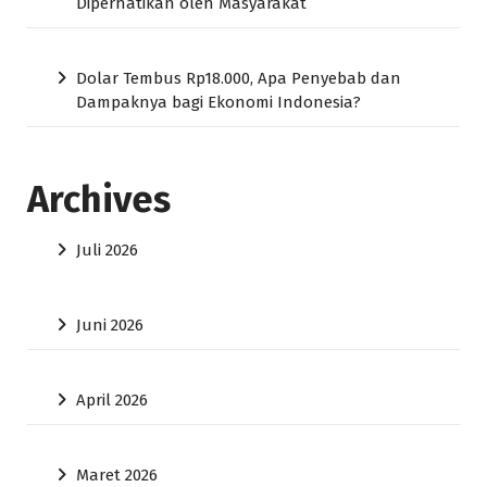
Diperhatikan oleh Masyarakat
Dolar Tembus Rp18.000, Apa Penyebab dan
Dampaknya bagi Ekonomi Indonesia?
Archives
Juli 2026
Juni 2026
April 2026
Maret 2026