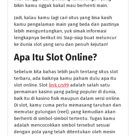
bikin kamu nggak bakal mau berhenti main.
Jadi, kalau kamu lagi cari situs yang bisa kasih
kamu pengalaman main yang beda dan pastinya
lebih menguntungkan, yuk simak informasi
lengkapnya berikut ini. Siap-siap buat meluncur
ke dunia slot yang seru dan penuh kejutan!
Apa Itu Slot Online?
Sebelum kita bahas lebih jauh tentang situs slot
terbaru, ada baiknya kamu paham dulu apa itu
slot online. Slot
link crs99
adalah salah satu
permainan kasino yang paling populer di dunia,
baik itu di kasino fisik maupun dalam versi online.
Di slot, kamu cuma perlu memasang taruhan dan
memutar gulungan (reel), yang kemudian akan
berhenti di simbol-simbol tertentu. Tugas kamu
adalah mencocokkan simbol tersebut sesuai
dengan pola yang telah ditentukan oleh mesin