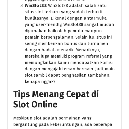
WinSlot88
WinSlot88 adalah salah satu
situs slot terbaru yang sudah terbukti
kualitasnya. Dikenal dengan antarmuka
yang user-friendly, WinSlot88 sangat mudah
digunakan baik oleh pemula maupun
pemain berpengalaman. Selain itu, situs ini
sering memberikan bonus dan turnamen
dengan hadiah menarik. Menariknya,
mereka juga memiliki program referral yang
memungkinkan kamu mendapatkan komisi
dengan mengajak teman bermain. Jadi, main
slot sambil dapat penghasilan tambahan,
kenapa nggak?
Tips Menang Cepat di
Slot Online
Meskipun slot adalah permainan yang
bergantung pada keberuntungan, ada beberapa