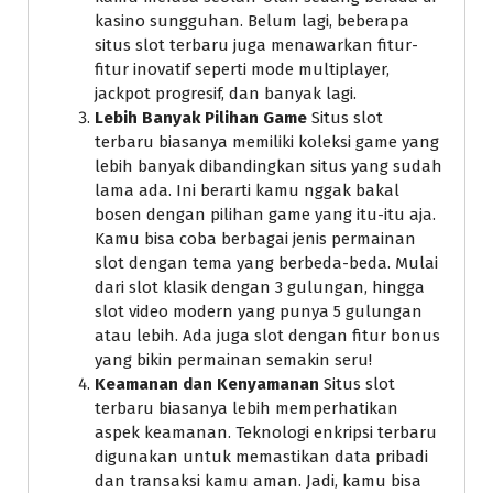
kasino sungguhan. Belum lagi, beberapa
situs slot terbaru juga menawarkan fitur-
fitur inovatif seperti mode multiplayer,
jackpot progresif, dan banyak lagi.
Lebih Banyak Pilihan Game
Situs slot
terbaru biasanya memiliki koleksi game yang
lebih banyak dibandingkan situs yang sudah
lama ada. Ini berarti kamu nggak bakal
bosen dengan pilihan game yang itu-itu aja.
Kamu bisa coba berbagai jenis permainan
slot dengan tema yang berbeda-beda. Mulai
dari slot klasik dengan 3 gulungan, hingga
slot video modern yang punya 5 gulungan
atau lebih. Ada juga slot dengan fitur bonus
yang bikin permainan semakin seru!
Keamanan dan Kenyamanan
Situs slot
terbaru biasanya lebih memperhatikan
aspek keamanan. Teknologi enkripsi terbaru
digunakan untuk memastikan data pribadi
dan transaksi kamu aman. Jadi, kamu bisa