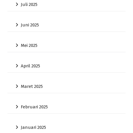
Juli 2025
Juni 2025
Mei 2025
April 2025
Maret 2025
Februari 2025
Januari 2025