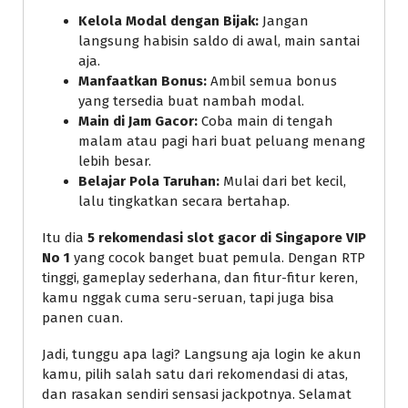
Kelola Modal dengan Bijak:
Jangan
langsung habisin saldo di awal, main santai
aja.
Manfaatkan Bonus:
Ambil semua bonus
yang tersedia buat nambah modal.
Main di Jam Gacor:
Coba main di tengah
malam atau pagi hari buat peluang menang
lebih besar.
Belajar Pola Taruhan:
Mulai dari bet kecil,
lalu tingkatkan secara bertahap.
Itu dia
5 rekomendasi slot gacor di Singapore VIP
No 1
yang cocok banget buat pemula. Dengan RTP
tinggi, gameplay sederhana, dan fitur-fitur keren,
kamu nggak cuma seru-seruan, tapi juga bisa
panen cuan.
Jadi, tunggu apa lagi? Langsung aja login ke akun
kamu, pilih salah satu dari rekomendasi di atas,
dan rasakan sendiri sensasi jackpotnya. Selamat