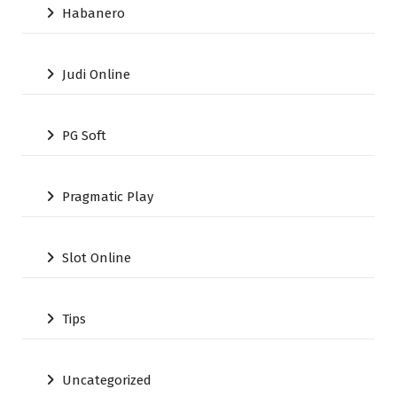
Habanero
Judi Online
PG Soft
Pragmatic Play
Slot Online
Tips
Uncategorized