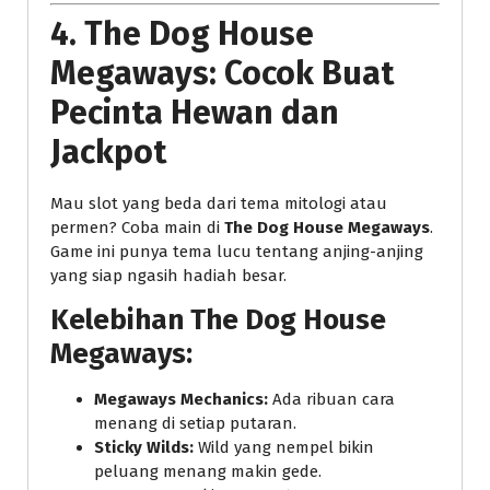
4. The Dog House
Megaways: Cocok Buat
Pecinta Hewan dan
Jackpot
Mau slot yang beda dari tema mitologi atau
permen? Coba main di
The Dog House Megaways
.
Game ini punya tema lucu tentang anjing-anjing
yang siap ngasih hadiah besar.
Kelebihan The Dog House
Megaways:
Megaways Mechanics:
Ada ribuan cara
menang di setiap putaran.
Sticky Wilds:
Wild yang nempel bikin
peluang menang makin gede.