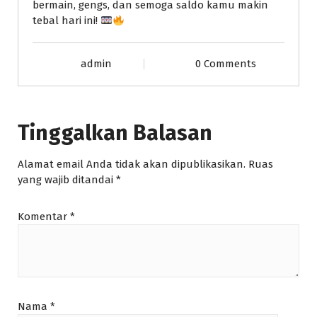
bermain, gengs, dan semoga saldo kamu makin
tebal hari ini!
admin
0 Comments
Tinggalkan Balasan
Alamat email Anda tidak akan dipublikasikan.
Ruas
yang wajib ditandai
*
Komentar
*
Nama
*