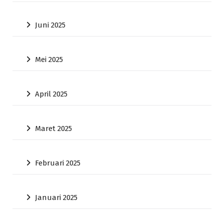
Juni 2025
Mei 2025
April 2025
Maret 2025
Februari 2025
Januari 2025