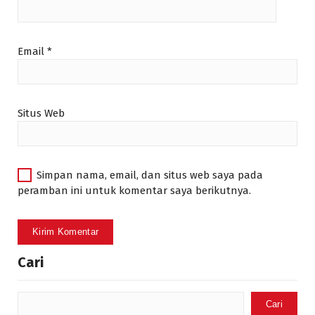
Email
*
Situs Web
Simpan nama, email, dan situs web saya pada
peramban ini untuk komentar saya berikutnya.
Cari
Cari