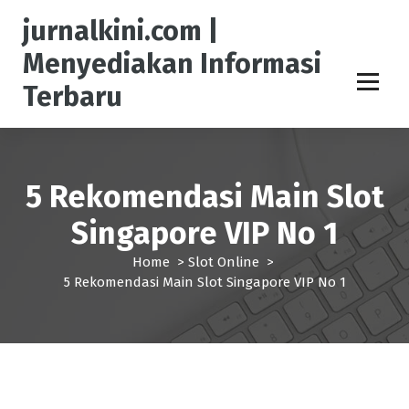
S
jurnalkini.com |
k
i
Menyediakan Informasi
p
Terbaru
t
o
c
o
n
5 Rekomendasi Main Slot
t
e
Singapore VIP No 1
n
t
Home
>
Slot Online
>
5 Rekomendasi Main Slot Singapore VIP No 1