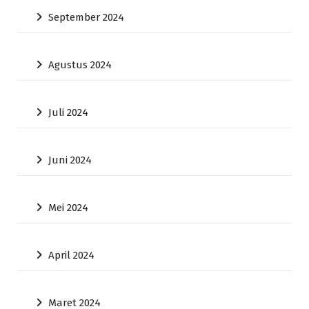
September 2024
Agustus 2024
Juli 2024
Juni 2024
Mei 2024
April 2024
Maret 2024