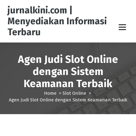
S
jurnalkini.com |
k
i
Menyediakan Informasi
p
Terbaru
t
o
c
o
Agen Judi Slot Online
n
t
dengan Sistem
e
n
Keamanan Terbaik
t
Home
>
Slot Online
>
Agen Judi Slot Online dengan Sistem Keamanan Terbaik