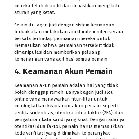
mereka telah di audit dan di pastikan mengikuti
aturan yang ketat.
Selain itu, agen judi dengan sistem keamanan
terbaik akan melakukan audit independen secara
berkala terhadap permainan mereka untuk
memastikan bahwa permainan tersebut tidak
dimanipulasi dan memberikan peluang
kemenangan yang adil bagi semua pemain.
4.
Keamanan Akun Pemain
Keamanan akun pemain adalah hal yang tidak
boleh dianggap remeh. Banyak agen judi slot
online yang menawarkan fitur-fitur untuk
meningkatkan keamanan akun pemain, seperti
verifikasi identitas, otentikasi dua faktor (2FA), dan
pengaturan kata sandi yang kuat. Dengan adanya
otentikasi dua faktor, pemain harus memasukkan
kode verifikasi yang dikirimkan ke perangkat