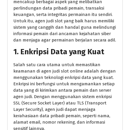
mencakup berbagai aspek yang melibatkan
perlindungan data pribadi pemain, transaksi
keuangan, serta integritas permainan itu sendiri.
Untuk itu, agen judi slot yang baik harus memiliki
sistem yang canggih dan handal guna melindungi
informasi pemain dari ancaman kejahatan siber
dan menjaga agar permainan berjalan secara adil.
1.
Enkripsi Data yang Kuat
Salah satu cara utama untuk memastikan
keamanan di agen judi slot online adalah dengan
menggunakan teknologi enkripsi data yang kuat.
Enkripsi ini berfungsi untuk mengamankan setiap
data yang di kirimkan antara pemain dan server
agen judi. Dengan menggunakan sistem enkripsi
SSL (Secure Socket Layer) atau TLS (Transport
Layer Security), agen judi dapat menjaga
kerahasiaan data pribadi pemain, seperti nama,
alamat email, nomor rekening, dan informasi
sensitif lainnya.