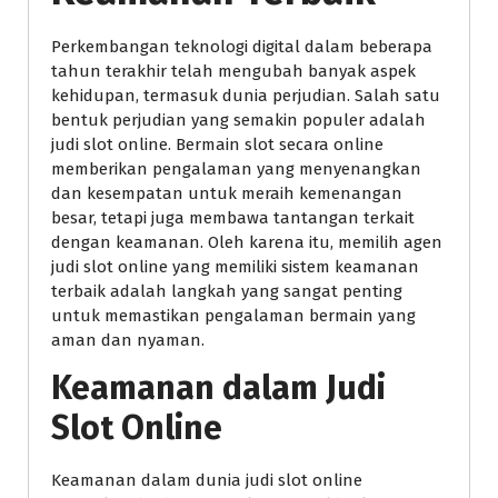
Perkembangan teknologi digital dalam beberapa
tahun terakhir telah mengubah banyak aspek
kehidupan, termasuk dunia perjudian. Salah satu
bentuk perjudian yang semakin populer adalah
judi slot online. Bermain slot secara online
memberikan pengalaman yang menyenangkan
dan kesempatan untuk meraih kemenangan
besar, tetapi juga membawa tantangan terkait
dengan keamanan. Oleh karena itu, memilih agen
judi slot online yang memiliki sistem keamanan
terbaik adalah langkah yang sangat penting
untuk memastikan pengalaman bermain yang
aman dan nyaman.
Keamanan dalam Judi
Slot Online
Keamanan dalam dunia judi slot online