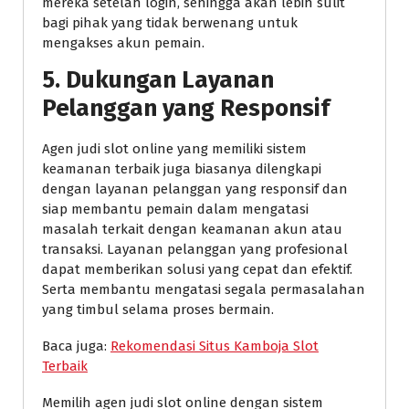
mereka setelah login, sehingga akan lebih sulit
bagi pihak yang tidak berwenang untuk
mengakses akun pemain.
5.
Dukungan Layanan
Pelanggan yang Responsif
Agen judi slot online yang memiliki sistem
keamanan terbaik juga biasanya dilengkapi
dengan layanan pelanggan yang responsif dan
siap membantu pemain dalam mengatasi
masalah terkait dengan keamanan akun atau
transaksi. Layanan pelanggan yang profesional
dapat memberikan solusi yang cepat dan efektif.
Serta membantu mengatasi segala permasalahan
yang timbul selama proses bermain.
Baca juga:
Rekomendasi Situs Kamboja Slot
Terbaik
Memilih agen judi slot online dengan sistem