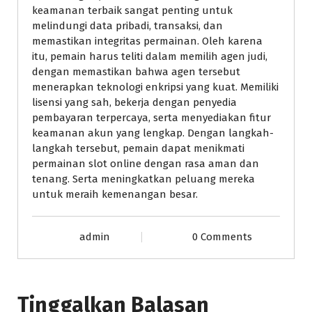
keamanan terbaik sangat penting untuk
melindungi data pribadi, transaksi, dan
memastikan integritas permainan. Oleh karena
itu, pemain harus teliti dalam memilih agen judi,
dengan memastikan bahwa agen tersebut
menerapkan teknologi enkripsi yang kuat. Memiliki
lisensi yang sah, bekerja dengan penyedia
pembayaran terpercaya, serta menyediakan fitur
keamanan akun yang lengkap. Dengan langkah-
langkah tersebut, pemain dapat menikmati
permainan slot online dengan rasa aman dan
tenang. Serta meningkatkan peluang mereka
untuk meraih kemenangan besar.
admin
0 Comments
Tinggalkan Balasan