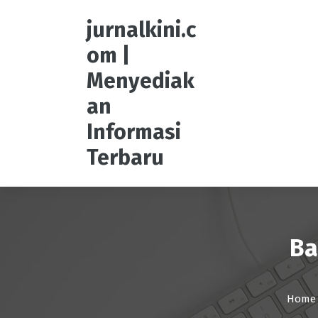
S
k
jurnalkini.c
i
om |
p
t
Menyediak
o
an
c
o
Informasi
n
t
Terbaru
e
n
t
Ba
Home