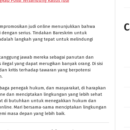
gkap Polisi Tersandung Kasus Judi
C
mempromosikan judi online menunjukkan bahwa
ni dengan serius. Tindakan Bareskrim untuk
adalah langkah yang tepat untuk melindungi
i tanggung jawab mereka sebagai panutan dan
s ilegal yang dapat merugikan banyak orang. Di sisi
dan kritis terhadap tawaran yang berpotensi
n.
mbaga penegak hukum, dan masyarakat, di harapkan
line dan menciptakan lingkungan yang lebih sehat
gat di butuhkan untuk menegakkan hukum dan
 online. Mari bersama-sama menciptakan lingkungan
emi masa depan yang lebih baik.