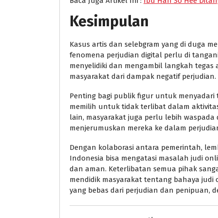
Baca Juga Artikel Ini :
Ibu Han So Hee Ditan
Kesimpulan
Kasus artis dan selebgram yang di duga 
fenomena perjudian digital perlu di tanga
menyelidiki dan mengambil langkah tegas 
masyarakat dari dampak negatif perjudian.
Penting bagi publik figur untuk menyadar
memilih untuk tidak terlibat dalam aktivita
lain, masyarakat juga perlu lebih waspada 
menjerumuskan mereka ke dalam perjudia
Dengan kolaborasi antara pemerintah, le
Indonesia bisa mengatasi masalah judi on
dan aman. Keterlibatan semua pihak san
mendidik masyarakat tentang bahaya judi
yang bebas dari perjudian dan penipuan, d