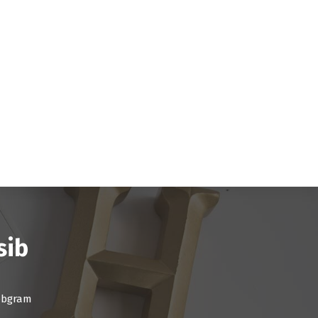
sib
ebgram