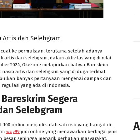
 Artis dan Selebgram
encuat ke permukaan, terutama setelah adanya
k artis dan selebgram, dalam aktivitas yang di nilai
tober 2024, Okezone melaporkan bahwa Bareskrim
nasib artis dan selebgram yang di duga terlibat
imbulkan banyak pertanyaan mengenai dampak dari
ta regulasi yang ada di Indonesia.
 Bareskrim Segera
 dan Selebgram
A
et 100
online menjadi salah satu isu yang hangat di
orm
woy99
judi online yang menawarkan berbagai jenis
besar, sehingga menarik perhatian masyarakat.