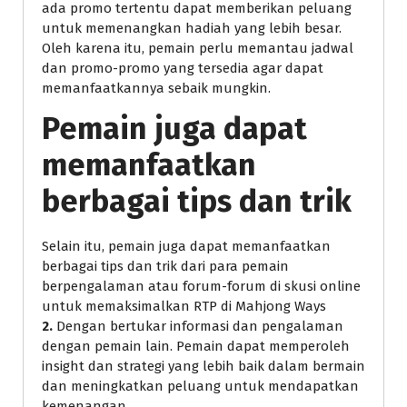
ada promo tertentu dapat memberikan peluang
untuk memenangkan hadiah yang lebih besar.
Oleh karena itu, pemain perlu memantau jadwal
dan promo-promo yang tersedia agar dapat
memanfaatkannya sebaik mungkin.
Pemain juga dapat
memanfaatkan
berbagai tips dan trik
Selain itu, pemain juga dapat memanfaatkan
berbagai tips dan trik dari para pemain
berpengalaman atau forum-forum di skusi online
untuk memaksimalkan RTP di Mahjong Ways
2.
Dengan bertukar informasi dan pengalaman
dengan pemain lain. Pemain dapat memperoleh
insight dan strategi yang lebih baik dalam bermain
dan meningkatkan peluang untuk mendapatkan
kemenangan.