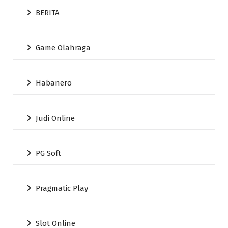
BERITA
Game Olahraga
Habanero
Judi Online
PG Soft
Pragmatic Play
Slot Online