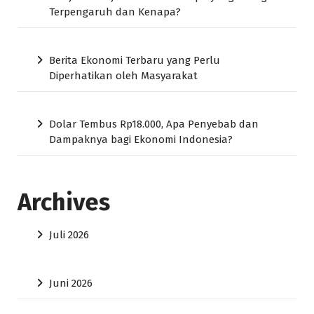
Terpengaruh dan Kenapa?
Berita Ekonomi Terbaru yang Perlu
Diperhatikan oleh Masyarakat
Dolar Tembus Rp18.000, Apa Penyebab dan
Dampaknya bagi Ekonomi Indonesia?
Archives
Juli 2026
Juni 2026