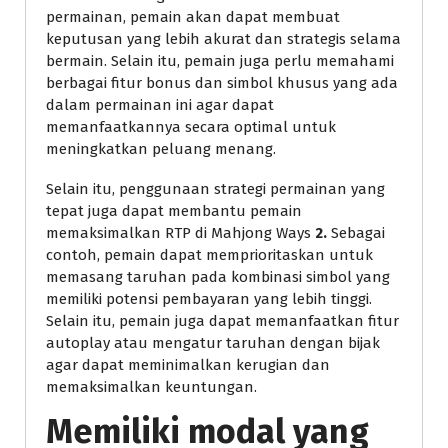
permainan, pemain akan dapat membuat
keputusan yang lebih akurat dan strategis selama
bermain. Selain itu, pemain juga perlu memahami
berbagai fitur bonus dan simbol khusus yang ada
dalam permainan ini agar dapat
memanfaatkannya secara optimal untuk
meningkatkan peluang menang.
Selain itu, penggunaan strategi permainan yang
tepat juga dapat membantu pemain
memaksimalkan RTP di Mahjong Ways
2.
Sebagai
contoh, pemain dapat memprioritaskan untuk
memasang taruhan pada kombinasi simbol yang
memiliki potensi pembayaran yang lebih tinggi.
Selain itu, pemain juga dapat memanfaatkan fitur
autoplay atau mengatur taruhan dengan bijak
agar dapat meminimalkan kerugian dan
memaksimalkan keuntungan.
Memiliki modal yang