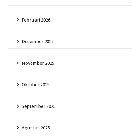
Februari 2026
Desember 2025
November 2025
Oktober 2025
September 2025
Agustus 2025