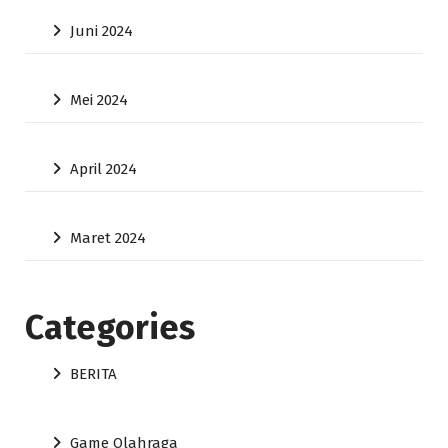
Juni 2024
Mei 2024
April 2024
Maret 2024
Categories
BERITA
Game Olahraga