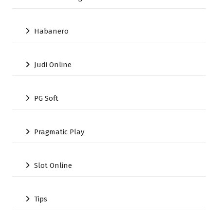
Habanero
Judi Online
PG Soft
Pragmatic Play
Slot Online
Tips