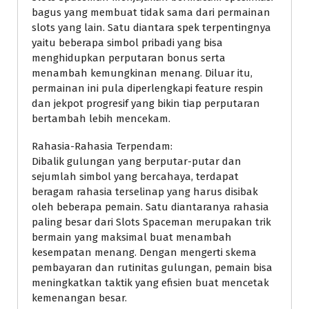
bagus yang membuat tidak sama dari permainan
slots yang lain. Satu diantara spek terpentingnya
yaitu beberapa simbol pribadi yang bisa
menghidupkan perputaran bonus serta
menambah kemungkinan menang. Diluar itu,
permainan ini pula diperlengkapi feature respin
dan jekpot progresif yang bikin tiap perputaran
bertambah lebih mencekam.
Rahasia-Rahasia Terpendam:
Dibalik gulungan yang berputar-putar dan
sejumlah simbol yang bercahaya, terdapat
beragam rahasia terselinap yang harus disibak
oleh beberapa pemain. Satu diantaranya rahasia
paling besar dari Slots Spaceman merupakan trik
bermain yang maksimal buat menambah
kesempatan menang. Dengan mengerti skema
pembayaran dan rutinitas gulungan, pemain bisa
meningkatkan taktik yang efisien buat mencetak
kemenangan besar.