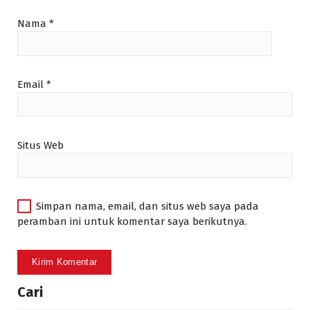
Nama
*
Email
*
Situs Web
Simpan nama, email, dan situs web saya pada
peramban ini untuk komentar saya berikutnya.
Cari