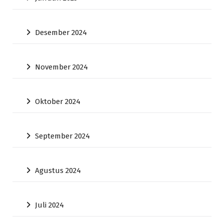
Desember 2024
November 2024
Oktober 2024
September 2024
Agustus 2024
Juli 2024