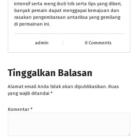
intensif serta meng ikuti trik serta tips yang diberi,
banyak pemain dapat menggapai kemajuan dan
rasakan pengembaraan antariksa yang gemilang
di permainan ini.
admin
0 Comments
Tinggalkan Balasan
Alamat email Anda tidak akan dipublikasikan.
Ruas
yang wajib ditandai
*
Komentar
*