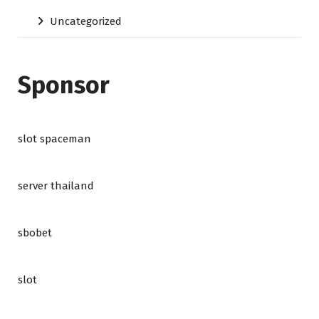
Uncategorized
Sponsor
slot spaceman
server thailand
sbobet
slot