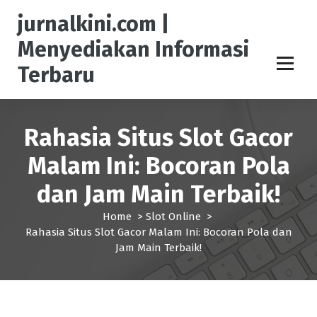
S
jurnalkini.com |
k
i
Menyediakan Informasi
p
Terbaru
t
o
c
o
Rahasia Situs Slot Gacor
n
t
Malam Ini: Bocoran Pola
e
n
dan Jam Main Terbaik!
t
Home
>
Slot Online
>
Rahasia Situs Slot Gacor Malam Ini: Bocoran Pola dan
Jam Main Terbaik!