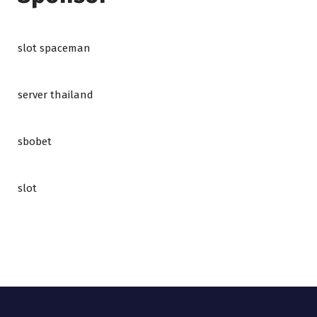
slot spaceman
server thailand
sbobet
slot