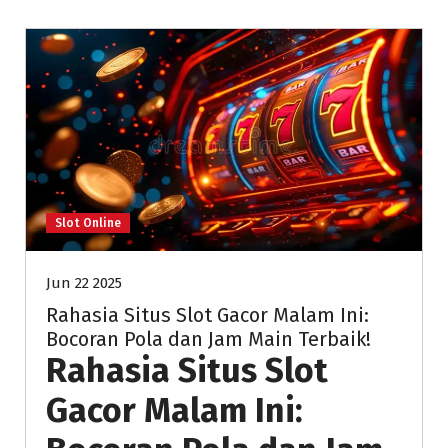
Slot Online
Jun 22 2025
Rahasia Situs Slot Gacor Malam Ini:
Bocoran Pola dan Jam Main Terbaik!
Rahasia Situs Slot
Gacor Malam Ini: