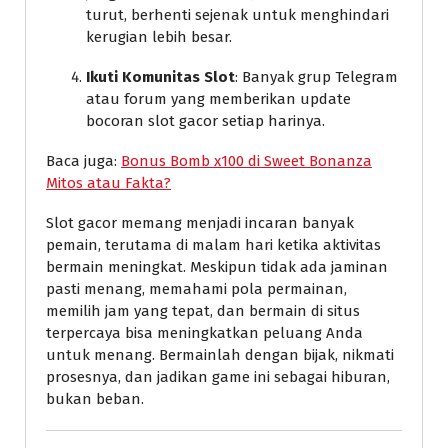
turut, berhenti sejenak untuk menghindari
kerugian lebih besar.
Ikuti Komunitas Slot
: Banyak grup Telegram
atau forum yang memberikan update
bocoran slot gacor setiap harinya.
Baca juga:
Bonus Bomb x100 di Sweet Bonanza
Mitos atau Fakta?
Slot gacor memang menjadi incaran banyak
pemain, terutama di malam hari ketika aktivitas
bermain meningkat. Meskipun tidak ada jaminan
pasti menang, memahami pola permainan,
memilih jam yang tepat, dan bermain di situs
terpercaya bisa meningkatkan peluang Anda
untuk menang. Bermainlah dengan bijak, nikmati
prosesnya, dan jadikan game ini sebagai hiburan,
bukan beban.