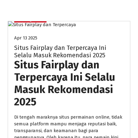
Uncategorized
Apr 13 2025
Situs Fairplay dan Terpercaya Ini
Selalu Masuk Rekomendasi 2025
Situs Fairplay dan
Terpercaya Ini Selalu
Masuk Rekomendasi
2025
Di tengah maraknya situs permainan online, tidak
semua platform mampu menjaga reputasi baik,
transparansi, dan keamanan bagi para
penggunanya. Oleh karena itu, para pemain kini