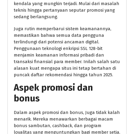
kendala yang mungkin terjadi. Mulai dari masalah
teknis hingga pertanyaan seputar promosi yang
sedang berlangsung.
Juga rutin memperbarui sistem keamanannya,
memastikan bahwa semua data pengguna
terlindungi dari potensi ancaman digital.
Penggunaan teknologi enkripsi SSL 128-bit
menjamin keamanan informasi pribadi dan
transaksi finansial para member. Inilah salah satu
alasan kuat mengapa situs ini tetap bertahan di
puncak daftar rekomendasi hingga tahun 2025.
Aspek promosi dan
bonus
Dalam aspek promosi dan bonus, Juga tidak kalah
menarik. Mereka menawarkan berbagai macam
bonus sambutan, cashback, dan program
loyalitas yang menguntungkan bagi member setia.