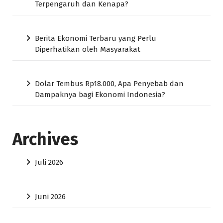
Terpengaruh dan Kenapa?
Berita Ekonomi Terbaru yang Perlu
Diperhatikan oleh Masyarakat
Dolar Tembus Rp18.000, Apa Penyebab dan
Dampaknya bagi Ekonomi Indonesia?
Archives
Juli 2026
Juni 2026