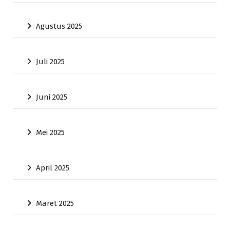
Agustus 2025
Juli 2025
Juni 2025
Mei 2025
April 2025
Maret 2025