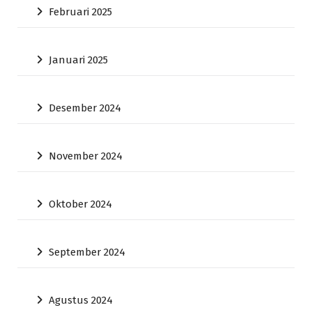
Februari 2025
Januari 2025
Desember 2024
November 2024
Oktober 2024
September 2024
Agustus 2024