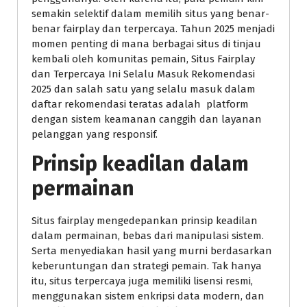
semakin selektif dalam memilih situs yang benar-
benar fairplay dan terpercaya. Tahun 2025 menjadi
momen penting di mana berbagai situs di tinjau
kembali oleh komunitas pemain, Situs Fairplay
dan Terpercaya Ini Selalu Masuk Rekomendasi
2025 dan salah satu yang selalu masuk dalam
daftar rekomendasi teratas adalah platform
dengan sistem keamanan canggih dan layanan
pelanggan yang responsif.
Prinsip keadilan dalam
permainan
Situs fairplay mengedepankan prinsip keadilan
dalam permainan, bebas dari manipulasi sistem.
Serta menyediakan hasil yang murni berdasarkan
keberuntungan dan strategi pemain. Tak hanya
itu, situs terpercaya juga memiliki lisensi resmi,
menggunakan sistem enkripsi data modern, dan