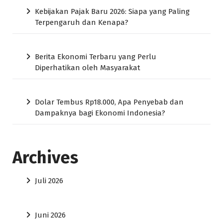
Kebijakan Pajak Baru 2026: Siapa yang Paling
Terpengaruh dan Kenapa?
Berita Ekonomi Terbaru yang Perlu
Diperhatikan oleh Masyarakat
Dolar Tembus Rp18.000, Apa Penyebab dan
Dampaknya bagi Ekonomi Indonesia?
Archives
Juli 2026
Juni 2026