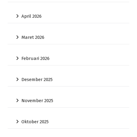
April 2026
Maret 2026
Februari 2026
Desember 2025
November 2025
Oktober 2025