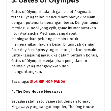
Gates of Olympus adalah game slot Pragmatic
terbaru yang telah mencuri hati banyak pemain
dengan potensi kemenangan besar. Dengan tema
mitologi Yunani yang epik, game ini menawarkan
fitur Avalanche Mechanic yang dapat
meningkatkan peluang pemain untuk
memenangkan hadiah besar. Di tambah dengan
fitur Buy Free Spins yang memungkinkan pemain
untuk langsung masuk ke dalam putaran bonus,
Gates of Olympus menjanjikan pengalaman
bermain yang mengasyikkan dan
menguntungkan.
Baca juga:
Slot HIP HOP PANDA
4. The Dog House Megaways
Sebagai salah satu game slot dengan format
Megaways yang sangat populer, The Dog House