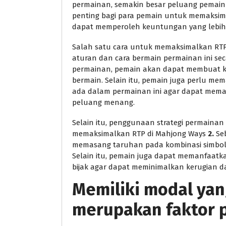
permainan, semakin besar peluang pemai
penting bagi para pemain untuk memaksi
dapat memperoleh keuntungan yang lebih 
Salah satu cara untuk memaksimalkan RT
aturan dan cara bermain permainan ini 
permainan, pemain akan dapat membuat ke
bermain. Selain itu, pemain juga perlu me
ada dalam permainan ini agar dapat mem
peluang menang.
Selain itu, penggunaan strategi permaina
memaksimalkan RTP di Mahjong Ways
2.
Se
memasang taruhan pada kombinasi simbol y
Selain itu, pemain juga dapat memanfaatk
bijak agar dapat meminimalkan kerugian
Memiliki modal yan
merupakan faktor 