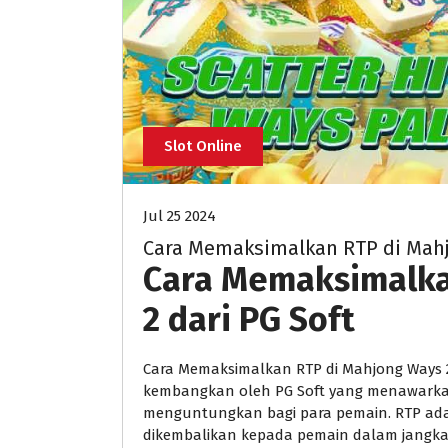
Slot Online
Jul 25 2024
Cara Memaksimalkan RTP di Mahj
Cara Memaksimalka
2 dari PG Soft
Cara Memaksimalkan RTP di Mahjong Ways 2
kembangkan oleh PG Soft yang menawarkan
menguntungkan bagi para pemain. RTP adal
dikembalikan kepada pemain dalam jangka 