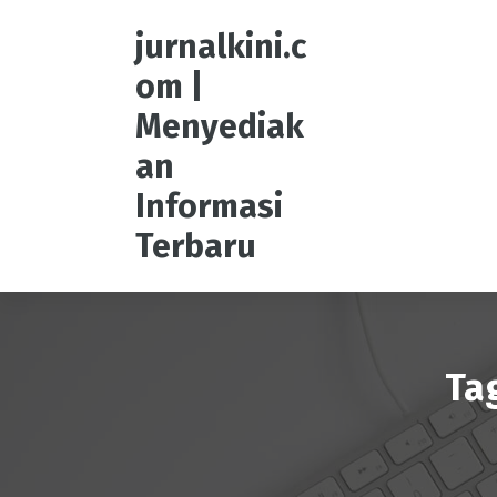
S
k
jurnalkini.c
i
om |
p
t
Menyediak
o
an
c
o
Informasi
n
t
Terbaru
e
n
t
Ta