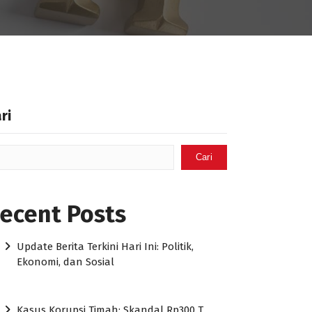
ri
Cari
ecent Posts
Update Berita Terkini Hari Ini: Politik,
Ekonomi, dan Sosial
Kasus Korupsi Timah: Skandal Rp300 T