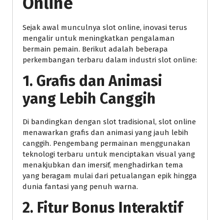
Online
Sejak awal munculnya slot online, inovasi terus
mengalir untuk meningkatkan pengalaman
bermain pemain. Berikut adalah beberapa
perkembangan terbaru dalam industri slot online:
1. Grafis dan Animasi
yang Lebih Canggih
Di bandingkan dengan slot tradisional, slot online
menawarkan grafis dan animasi yang jauh lebih
canggih. Pengembang permainan menggunakan
teknologi terbaru untuk menciptakan visual yang
menakjubkan dan imersif, menghadirkan tema
yang beragam mulai dari petualangan epik hingga
dunia fantasi yang penuh warna.
2. Fitur Bonus Interaktif