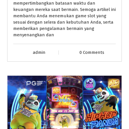
mempertimbangkan batasan waktu dan
keuangan mereka saat bermain. Semoga artikel ini
membantu Anda menemukan game slot yang
sesuai dengan selera dan kebutuhan Anda, serta
memberikan pengalaman bermain yang
menyenangkan dan
admin
0 Comments