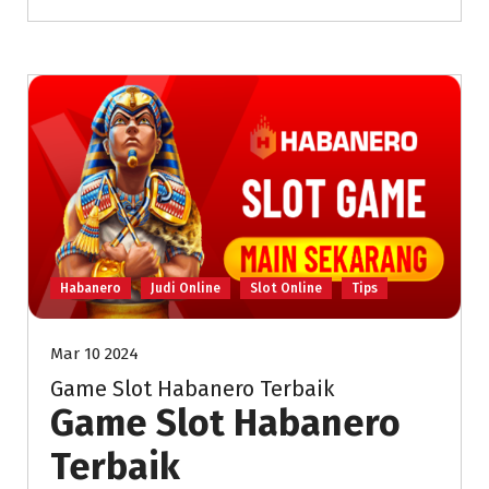
Habanero
Judi Online
Slot Online
Tips
Mar 10 2024
Game Slot Habanero Terbaik
Game Slot Habanero
Terbaik