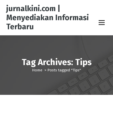
S
jurnalkini.com |
k
i
Menyediakan Informasi
p
Terbaru
t
o
c
o
n
t
e
Tag Archives: Tips
n
t
Home
>
Posts tagged "Tips"