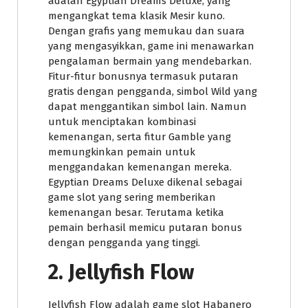
adalah Egyptian Dreams Deluxe, yang
mengangkat tema klasik Mesir kuno.
Dengan grafis yang memukau dan suara
yang mengasyikkan, game ini menawarkan
pengalaman bermain yang mendebarkan.
Fitur-fitur bonusnya termasuk putaran
gratis dengan pengganda, simbol Wild yang
dapat menggantikan simbol lain. Namun
untuk menciptakan kombinasi
kemenangan, serta fitur Gamble yang
memungkinkan pemain untuk
menggandakan kemenangan mereka.
Egyptian Dreams Deluxe dikenal sebagai
game slot yang sering memberikan
kemenangan besar. Terutama ketika
pemain berhasil memicu putaran bonus
dengan pengganda yang tinggi.
2. Jellyfish Flow
Jellyfish Flow adalah game slot Habanero