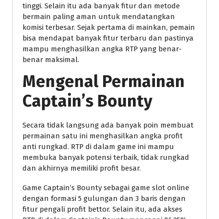
tinggi. Selain itu ada banyak fitur dan metode
bermain paling aman untuk mendatangkan
komisi terbesar. Sejak pertama di mainkan, pemain
bisa mendapat banyak fitur terbaru dan pastinya
mampu menghasilkan angka RTP yang benar-
benar maksimal.
Mengenal Permainan
Captain’s Bounty
Secara tidak langsung ada banyak poin membuat
permainan satu ini menghasilkan angka profit
anti rungkad. RTP di dalam game ini mampu
membuka banyak potensi terbaik, tidak rungkad
dan akhirnya memiliki profit besar.
Game Captain’s Bounty sebagai game slot online
dengan formasi 5 gulungan dan 3 baris dengan
fitur pengali profit bettor. Selain itu, ada akses