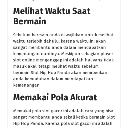
Melihat Waktu Saat
Bermain
Sebelum bermain anda di wajibkan untuk melihat
waktu terlebih dahulu, karena waktu ini akan
sangat membantu anda dalam mendapatkan
kemenangan nantinya. Meskipun sebagian player
slot online menganggap ini adalah hal yang tidak
masuk akal, tetapi melihat waktu sebelum
bermain Slot Hip Hop Panda akan memberikan
anda kemudahan dalam mendapatkan
kemenangan.
Memakai Pola Akurat
Memakai pola slot gacor ini adalah cara yang bisa
sangat membantu anda sekali ketika bermain Slot
Hip Hop Panda. Karena pola slot gacor ini adalah