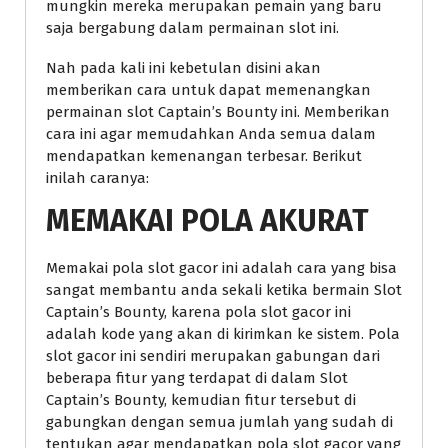
mungkin mereka merupakan pemain yang baru
saja bergabung dalam permainan slot ini.
Nah pada kali ini kebetulan disini akan
memberikan cara untuk dapat memenangkan
permainan slot Captain’s Bounty ini. Memberikan
cara ini agar memudahkan Anda semua dalam
mendapatkan kemenangan terbesar. Berikut
inilah caranya:
MEMAKAI POLA AKURAT
Memakai pola slot gacor ini adalah cara yang bisa
sangat membantu anda sekali ketika bermain Slot
Captain’s Bounty, karena pola slot gacor ini
adalah kode yang akan di kirimkan ke sistem. Pola
slot gacor ini sendiri merupakan gabungan dari
beberapa fitur yang terdapat di dalam Slot
Captain’s Bounty, kemudian fitur tersebut di
gabungkan dengan semua jumlah yang sudah di
tentukan agar mendapatkan pola slot gacor yang