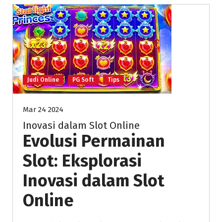
Judi Online
PG Soft
Tips
Mar 24 2024
Inovasi dalam Slot Online
Evolusi Permainan
Slot: Eksplorasi
Inovasi dalam Slot
Online