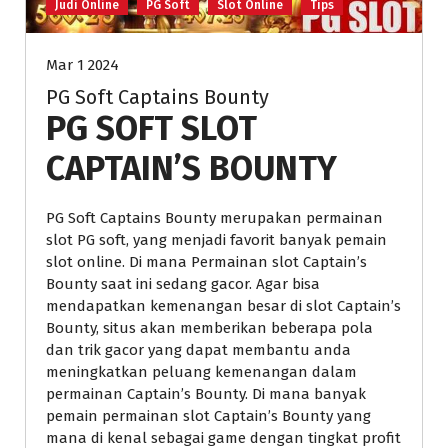
Judi Online
PG Soft
Slot Online
Tips
Mar 1 2024
PG Soft Captains Bounty
PG SOFT SLOT
CAPTAIN’S BOUNTY
PG Soft Captains Bounty merupakan permainan
slot PG soft, yang menjadi favorit banyak pemain
slot online. Di mana Permainan slot Captain’s
Bounty saat ini sedang gacor. Agar bisa
mendapatkan kemenangan besar di slot Captain’s
Bounty, situs akan memberikan beberapa pola
dan trik gacor yang dapat membantu anda
meningkatkan peluang kemenangan dalam
permainan Captain’s Bounty. Di mana banyak
pemain permainan slot Captain’s Bounty yang
mana di kenal sebagai game dengan tingkat profit