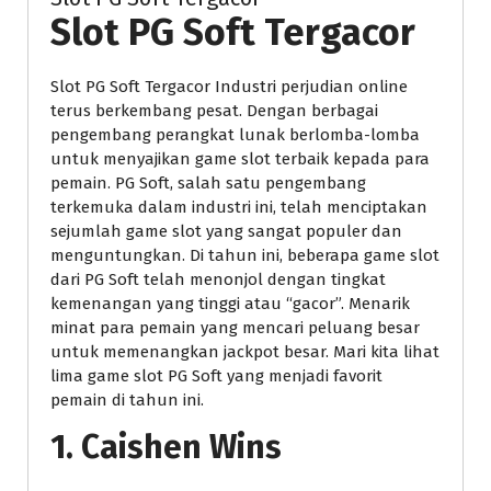
Slot PG Soft Tergacor
Slot PG Soft Tergacor Industri perjudian online
terus berkembang pesat. Dengan berbagai
pengembang perangkat lunak berlomba-lomba
untuk menyajikan game slot terbaik kepada para
pemain. PG Soft, salah satu pengembang
terkemuka dalam industri ini, telah menciptakan
sejumlah game slot yang sangat populer dan
menguntungkan. Di tahun ini, beberapa game slot
dari PG Soft telah menonjol dengan tingkat
kemenangan yang tinggi atau “gacor”. Menarik
minat para pemain yang mencari peluang besar
untuk memenangkan jackpot besar. Mari kita lihat
lima game slot PG Soft yang menjadi favorit
pemain di tahun ini.
1. Caishen Wins