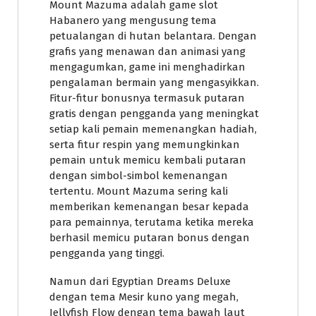
Mount Mazuma adalah game slot
Habanero yang mengusung tema
petualangan di hutan belantara. Dengan
grafis yang menawan dan animasi yang
mengagumkan, game ini menghadirkan
pengalaman bermain yang mengasyikkan.
Fitur-fitur bonusnya termasuk putaran
gratis dengan pengganda yang meningkat
setiap kali pemain memenangkan hadiah,
serta fitur respin yang memungkinkan
pemain untuk memicu kembali putaran
dengan simbol-simbol kemenangan
tertentu. Mount Mazuma sering kali
memberikan kemenangan besar kepada
para pemainnya, terutama ketika mereka
berhasil memicu putaran bonus dengan
pengganda yang tinggi.
Namun dari Egyptian Dreams Deluxe
dengan tema Mesir kuno yang megah,
Jellyfish Flow dengan tema bawah laut